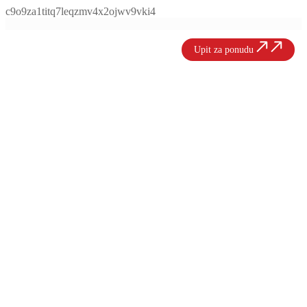
c9o9za1titq7leqzmv4x2ojwv9vki4
Upit za ponudu